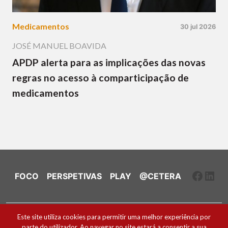
Medicamentos
30 jul 2026
JOSÉ MANUEL BOAVIDA
APDP alerta para as implicações das novas
regras no acesso à comparticipação de
medicamentos
Faceb
Link
FOCO
PERSPETIVAS
PLAY
@CETERA
Ficha Técnica e Estatuto Editorial
Este site utiliza cookies para permitir uma melhor experiência por
parte do utilizador. Ao navegar no site estará a consentir a sua