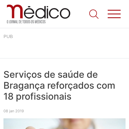
Jornal Médico
Médico – O Jornal de Todos os Médicos. Onde as notícias
Skip
realmente contam! Tudo o que se passa na Saúde!
PUB
to
content
Serviços de saúde de
Bragança reforçados com
18 profissionais
08 jan 2019