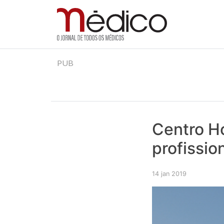
Jornal Médico
Médico – O Jornal de Todos os Médicos. Onde as
Skip
PUB
to
content
Centro Ho
profissio
14 jan 2019