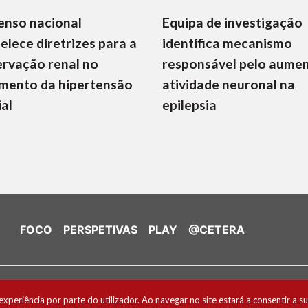
enso nacional
Equipa de investigação
elece diretrizes para a
identifica mecanismo
rvação renal no
responsável pelo aume
mento da hipertensão
atividade neuronal na
ial
epilepsia
FOCO
PERSPETIVAS
PLAY
@CETERA
de Cookies
experiência por parte do utilizador. Ao navegar no site estará a consentir a su