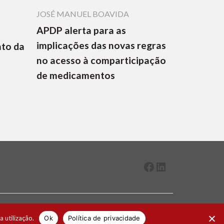
JOSÉ MANUEL BOAVIDA
APDP alerta para as
implicações das novas regras
nto da
no acesso à comparticipação
de medicamentos
Facebook
LinkedIn
2026 ® Todos os direitos reservados
a utilização.
Ok
Política de privacidade