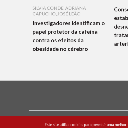
SÍLVIA CONDE
,
ADRIANA
Cons
CAPUCHO
,
JOSÉ LEÃO
estab
Investigadores identificam o
desne
papel protetor da cafeína
trata
contra os efeitos da
arter
obesidade no cérebro
Ficha Técnica e Estatuto Editorial
Política 
Este site utiliza cookies para permitir uma melhor 