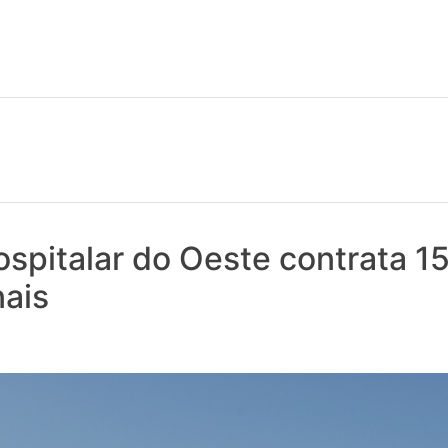
 notícias realmente contam! Tudo o que se passa na Saúde!
spitalar do Oeste contrata 1
nais