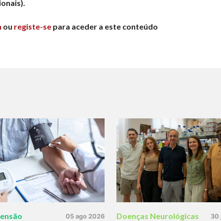
onais).
n
ou
registe-se
para aceder a este conteúdo
tensão
Doenças Neurológicas
05 ago 2026
30 