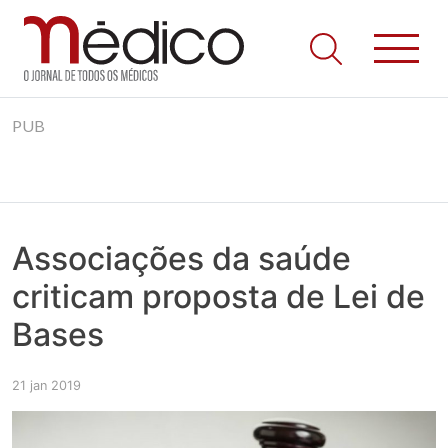
Jornal Médico
Médico – O Jornal de Todos os Médicos. Onde as notícias
Skip
realmente contam! Tudo o que se passa na Saúde!
PUB
to
content
Associações da saúde
criticam proposta de Lei de
Bases
21 jan 2019