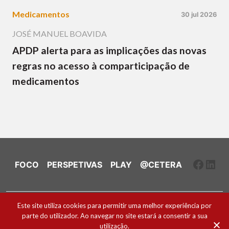
Medicamentos
30 jul 2026
JOSÉ MANUEL BOAVIDA
APDP alerta para as implicações das novas
regras no acesso à comparticipação de
medicamentos
Faceb
Link
FOCO
PERSPETIVAS
PLAY
@CETERA
Ficha Técnica e Estatuto Editorial
Este site utiliza cookies para permitir uma melhor experiência por
parte do utilizador. Ao navegar no site estará a consentir a sua
Política de Cookies
utilização.