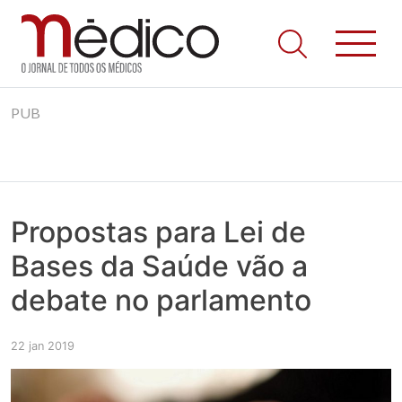
Jornal Médico
Médico – O Jornal de Todos os Médicos. Onde as notícias
Skip
realmente contam! Tudo o que se passa na Saúde!
PUB
to
content
Propostas para Lei de
Bases da Saúde vão a
debate no parlamento
22 jan 2019