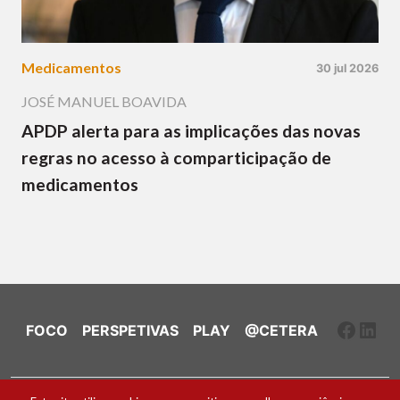
Medicamentos
30 jul 2026
JOSÉ MANUEL BOAVIDA
APDP alerta para as implicações das novas
regras no acesso à comparticipação de
medicamentos
Faceb
Link
FOCO
PERSPETIVAS
PLAY
@CETERA