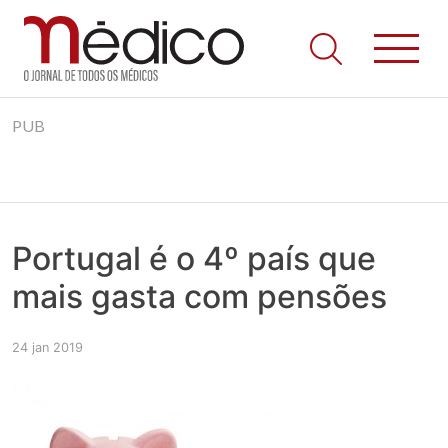
Jornal Médico
Médico – O Jornal de Todos os Médicos. Onde as notícias
Skip
realmente contam! Tudo o que se passa na Saúde!
PUB
to
content
Portugal é o 4º país que
mais gasta com pensões
24 jan 2019