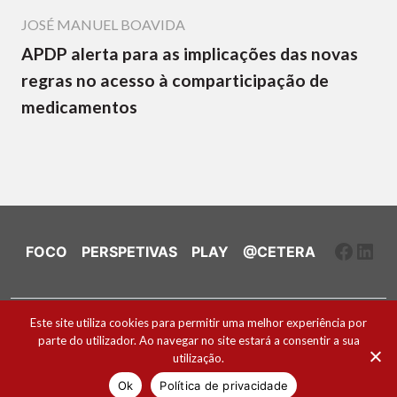
JOSÉ MANUEL BOAVIDA
APDP alerta para as implicações das novas
regras no acesso à comparticipação de
medicamentos
Faceb
Link
FOCO
PERSPETIVAS
PLAY
@CETERA
Ficha Técnica e Estatuto Editorial
Este site utiliza cookies para permitir uma melhor experiência por
parte do utilizador. Ao navegar no site estará a consentir a sua
Política de Cookies
utilização.
2026 ® Todos os direitos reservados
Ok
Política de privacidade