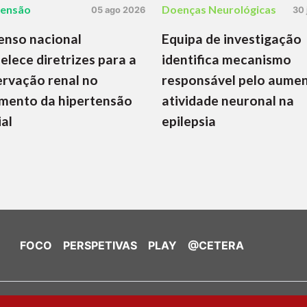
tensão
Doenças Neurológicas
05 ago 2026
30 
enso nacional
Equipa de investigação
elece diretrizes para a
identifica mecanismo
rvação renal no
responsável pelo aume
mento da hipertensão
atividade neuronal na
ial
epilepsia
FOCO
PERSPETIVAS
PLAY
@CETERA
de Cookies