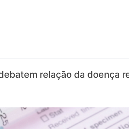
 notícias realmente contam! Tudo o que se passa na Saúde!
debatem relação da doença r