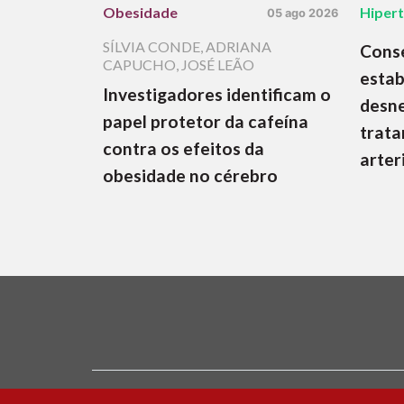
Obesidade
Hiper
05 ago 2026
SÍLVIA CONDE
,
ADRIANA
Cons
CAPUCHO
,
JOSÉ LEÃO
estab
Investigadores identificam o
desne
papel protetor da cafeína
trata
contra os efeitos da
arter
obesidade no cérebro
Ficha Técnica e Estatuto Editorial
Política 