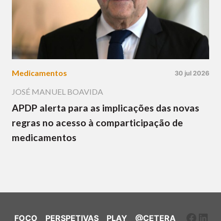
Medicamentos
30 jul 2026
JOSÉ MANUEL BOAVIDA
APDP alerta para as implicações das novas
regras no acesso à comparticipação de
medicamentos
Faceb
Link
FOCO
PERSPETIVAS
PLAY
@CETERA