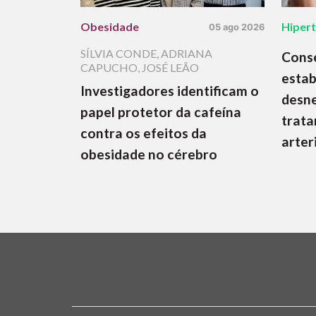
Obesidade
Hiper
05 ago 2026
SÍLVIA CONDE
,
ADRIANA
Cons
CAPUCHO
,
JOSÉ LEÃO
estab
Investigadores identificam o
desne
papel protetor da cafeína
trata
contra os efeitos da
arter
obesidade no cérebro