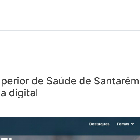
 notícias realmente contam! Tudo o que se passa na Saúde!
uperior de Saúde de Santarém
a digital