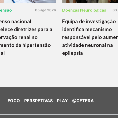
tensão
Doenças Neurológicas
05 ago 2026
30 
enso nacional
Equipa de investigação
elece diretrizes para a
identifica mecanismo
rvação renal no
responsável pelo aume
mento da hipertensão
atividade neuronal na
ial
epilepsia
FOCO
PERSPETIVAS
PLAY
@CETERA