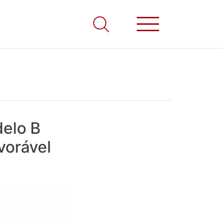
elo B
vorável