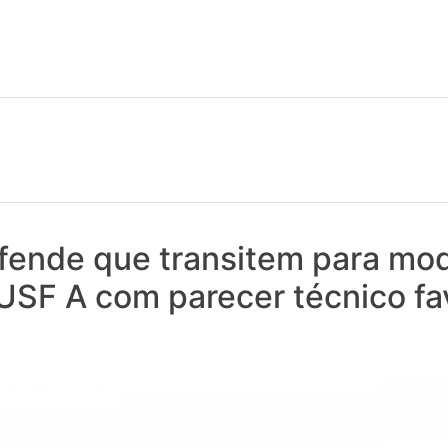
 notícias realmente contam! Tudo o que se passa na Saúde!
ende que transitem para mod
USF A com parecer técnico fa