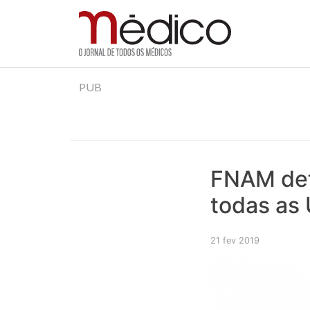
Jornal Médico
Médico – O Jornal de Todos os Médicos. Onde as
Skip
PUB
to
content
FNAM def
todas as 
21 fev 2019