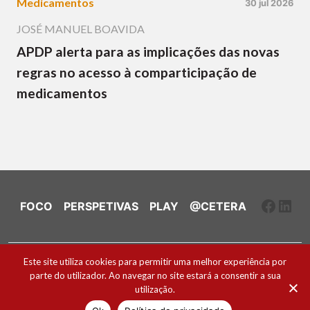
Medicamentos
30 jul 2026
JOSÉ MANUEL BOAVIDA
APDP alerta para as implicações das novas
regras no acesso à comparticipação de
medicamentos
Faceb
Link
FOCO
PERSPETIVAS
PLAY
@CETERA
Ficha Técnica e Estatuto Editorial
Este site utiliza cookies para permitir uma melhor experiência por
parte do utilizador. Ao navegar no site estará a consentir a sua
Política de Cookies
utilização.
2026 ® Todos os direitos reservados