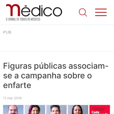
Jornal Médico
Médico – O Jornal de Todos os Médicos. Onde as notícias
Skip
realmente contam! Tudo o que se passa na Saúde!
PUB
to
content
Figuras públicas associam-
se a campanha sobre o
enfarte
11 mar 2019