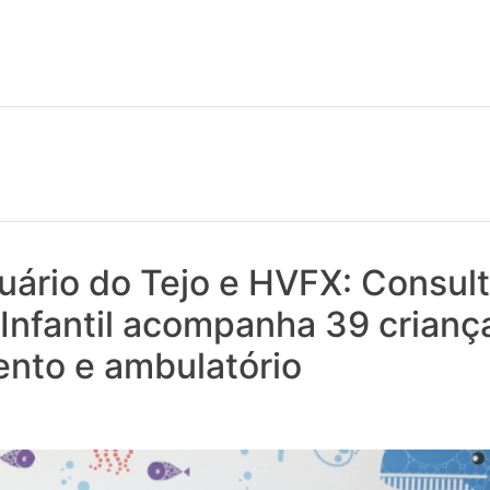
 notícias realmente contam! Tudo o que se passa na Saúde!
uário do Tejo e HVFX: Consul
 Infantil acompanha 39 crian
ento e ambulatório