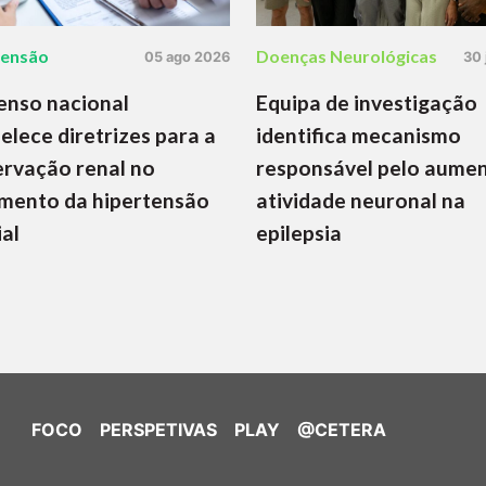
tensão
Doenças Neurológicas
05 ago 2026
30 
enso nacional
Equipa de investigação
elece diretrizes para a
identifica mecanismo
rvação renal no
responsável pelo aume
mento da hipertensão
atividade neuronal na
ial
epilepsia
FOCO
PERSPETIVAS
PLAY
@CETERA