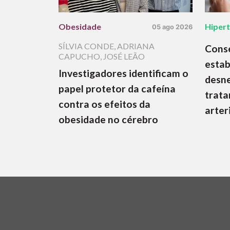
Obesidade
Hiper
05 ago 2026
SÍLVIA CONDE
,
ADRIANA
Cons
CAPUCHO
,
JOSÉ LEÃO
estab
Investigadores identificam o
desne
papel protetor da cafeína
trata
contra os efeitos da
arter
obesidade no cérebro