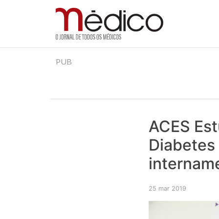
Jornal Médico
Médico – O Jornal de Todos os Médicos. Onde as
Skip
PUB
to
content
ACES Est
Diabetes
internam
25 mar 2019