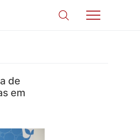
ta de
ças em