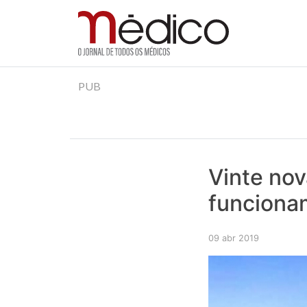
Jornal Médico
Médico – O Jornal de Todos os Médicos. Onde as
Skip
PUB
to
content
Vinte no
funciona
09 abr 2019