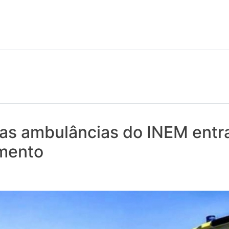
 notícias realmente contam! Tudo o que se passa na Saúde!
vas ambulâncias do INEM ent
mento