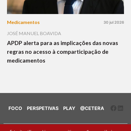
Medicamentos
30 jul 2026
JOSÉ MANUEL BOAVIDA
APDP alerta para as implicações das novas
regras no acesso à comparticipação de
medicamentos
Faceb
Link
FOCO
PERSPETIVAS
PLAY
@CETERA