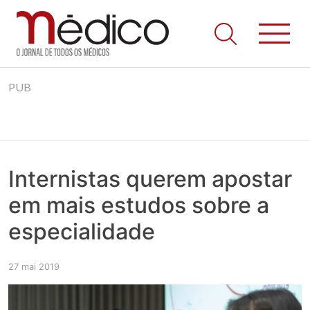
Jornal Médico
Médico – O Jornal de Todos os Médicos. Onde as notícias
Skip
realmente contam! Tudo o que se passa na Saúde!
PUB
to
content
Internistas querem apostar
em mais estudos sobre a
especialidade
27 mai 2019