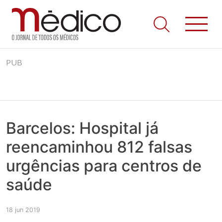
Jornal Médico
Médico – O Jornal de Todos os Médicos. Onde as notícias
Skip
realmente contam! Tudo o que se passa na Saúde!
PUB
to
content
Barcelos: Hospital já
reencaminhou 812 falsas
urgências para centros de
saúde
18 jun 2019