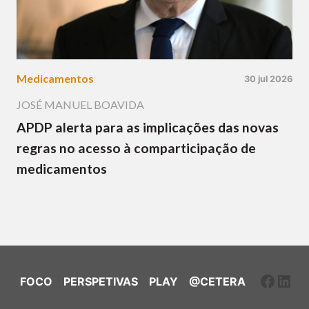
Medicamentos
30 jul 2026
JOSÉ MANUEL BOAVIDA
APDP alerta para as implicações das novas
regras no acesso à comparticipação de
medicamentos
Faceb
Link
FOCO
PERSPETIVAS
PLAY
@CETERA