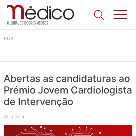
Jornal Médico
Médico – O Jornal de Todos os Médicos. Onde as notícias
Skip
realmente contam! Tudo o que se passa na Saúde!
PUB
to
content
Abertas as candidaturas ao
Prémio Jovem Cardiologista
de Intervenção
29 jul 2019