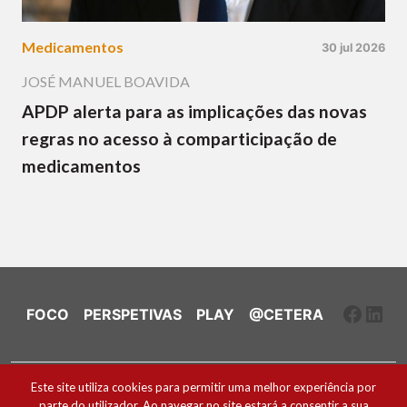
Medicamentos
30 jul 2026
JOSÉ MANUEL BOAVIDA
APDP alerta para as implicações das novas
regras no acesso à comparticipação de
medicamentos
Faceb
Link
FOCO
PERSPETIVAS
PLAY
@CETERA
Ficha Técnica e Estatuto Editorial
Este site utiliza cookies para permitir uma melhor experiência por
parte do utilizador. Ao navegar no site estará a consentir a sua