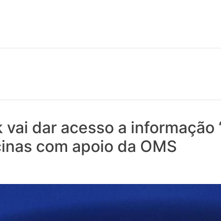
 notícias realmente contam! Tudo o que se passa na Saúde!
vai dar acesso a informação 
cinas com apoio da OMS