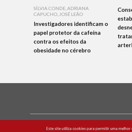
SÍLVIA CONDE
,
ADRIANA
Cons
CAPUCHO
,
JOSÉ LEÃO
estab
Investigadores identificam o
desne
papel protetor da cafeína
trata
contra os efeitos da
arter
obesidade no cérebro
Ficha Técnica e Estatuto Editorial
Política 
Este site utiliza cookies para permitir uma melhor 