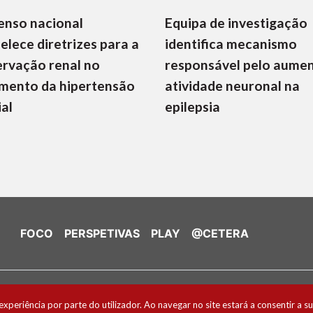
enso nacional
Equipa de investigação
elece diretrizes para a
identifica mecanismo
rvação renal no
responsável pelo aume
mento da hipertensão
atividade neuronal na
ial
epilepsia
FOCO
PERSPETIVAS
PLAY
@CETERA
de Cookies
experiência por parte do utilizador. Ao navegar no site estará a consentir a su