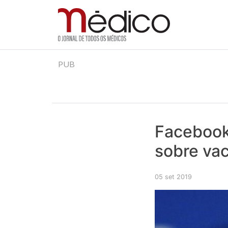
Jornal Médico
Médico – O Jornal de Todos os Médicos. Onde as
Skip
PUB
to
content
Facebook 
sobre va
05 set 2019