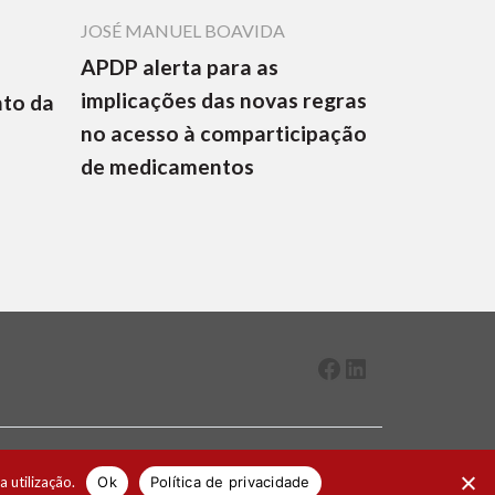
JOSÉ MANUEL BOAVIDA
APDP alerta para as
implicações das novas regras
nto da
no acesso à comparticipação
de medicamentos
Facebook
LinkedIn
2026 ® Todos os direitos reservados
a utilização.
Ok
Política de privacidade