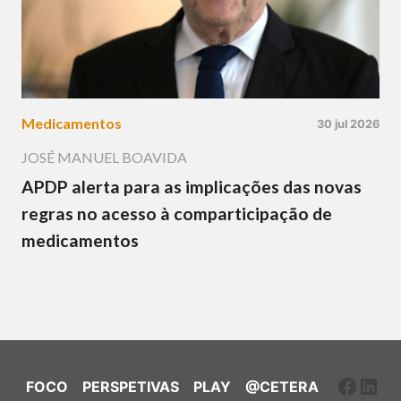
Medicamentos
30 jul 2026
JOSÉ MANUEL BOAVIDA
APDP alerta para as implicações das novas
regras no acesso à comparticipação de
medicamentos
Faceb
Link
FOCO
PERSPETIVAS
PLAY
@CETERA