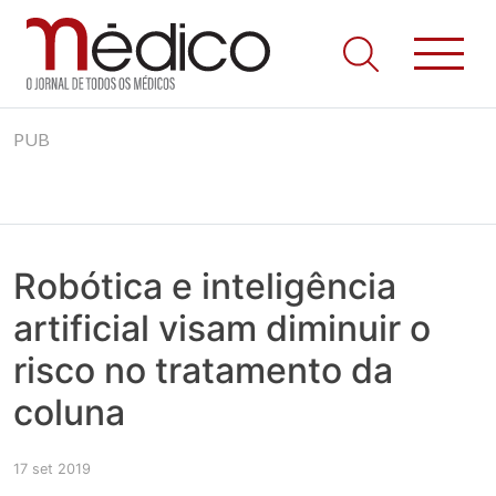
Jornal Médico
Médico – O Jornal de Todos os Médicos. Onde as notícias
Skip
realmente contam! Tudo o que se passa na Saúde!
PUB
to
content
Robótica e inteligência
artificial visam diminuir o
risco no tratamento da
coluna
17 set 2019