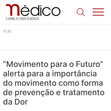
Jornal Médico
Médico – O Jornal de Todos os Médicos. Onde as notícias
Skip
realmente contam! Tudo o que se passa na Saúde!
PUB
to
content
“Movimento para o Futuro”
alerta para a importância
do movimento como forma
de prevenção e tratamento
da Dor