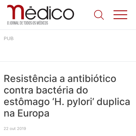
Jornal Médico
Médico – O Jornal de Todos os Médicos. Onde as notícias
Skip
realmente contam! Tudo o que se passa na Saúde!
PUB
to
content
Resistência a antibiótico
contra bactéria do
estômago ‘H. pylori’ duplica
na Europa
22 out 2019