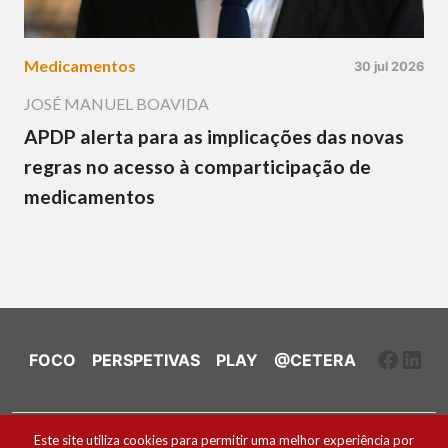
Medicamentos
30 jul 2026
JOSÉ MANUEL BOAVIDA
APDP alerta para as implicações das novas
regras no acesso à comparticipação de
medicamentos
Faceb
Link
FOCO
PERSPETIVAS
PLAY
@CETERA
Ficha Técnica e Estatuto Editorial
Este site utiliza cookies para permitir uma melhor experiência por