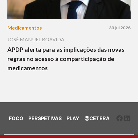
Medicamentos
30 jul 2026
JOSÉ MANUEL BOAVIDA
APDP alerta para as implicações das novas
regras no acesso à comparticipação de
medicamentos
Faceb
Link
FOCO
PERSPETIVAS
PLAY
@CETERA