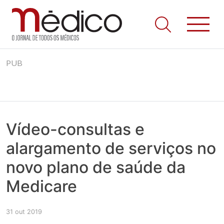
Jornal Médico
Médico – O Jornal de Todos os Médicos. Onde as notícias
Skip
realmente contam! Tudo o que se passa na Saúde!
PUB
to
content
Vídeo-consultas e
alargamento de serviços no
novo plano de saúde da
Medicare
31 out 2019