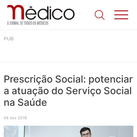
Jornal Médico
Médico – O Jornal de Todos os Médicos. Onde as notícias
Skip
realmente contam! Tudo o que se passa na Saúde!
PUB
to
content
Prescrição Social: potenciar
a atuação do Serviço Social
na Saúde
04 nov 2019