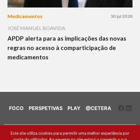
Medicamentos
30 jul 2026
JOSÉ MANUEL BOAVIDA
APDP alerta para as implicações das novas
regras no acesso à comparticipação de
medicamentos
Faceb
Link
FOCO
PERSPETIVAS
PLAY
@CETERA
Ficha Técnica e Estatuto Editorial
Este site utiliza cookies para permitir uma melhor experiência por
parte do utilizador. Ao navegar no site estará a consentir a sua