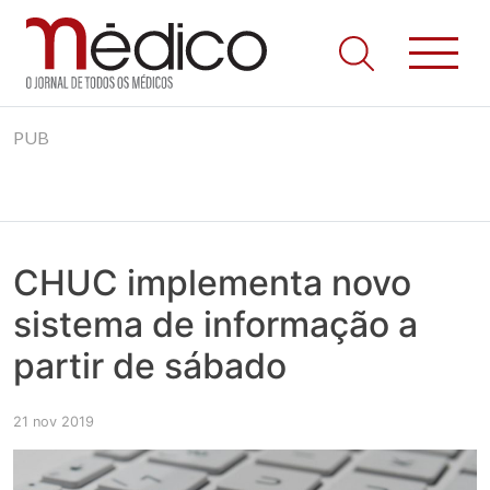
Jornal Médico
Médico – O Jornal de Todos os Médicos. Onde as notícias
Skip
realmente contam! Tudo o que se passa na Saúde!
PUB
to
content
CHUC implementa novo
sistema de informação a
partir de sábado
21 nov 2019