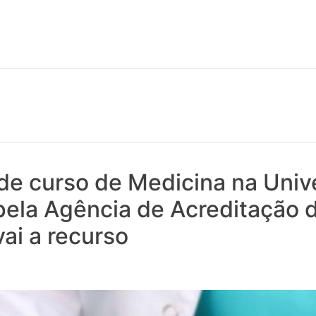
 notícias realmente contam! Tudo o que se passa na Saúde!
de curso de Medicina na Univ
pela Agência de Acreditação 
vai a recurso