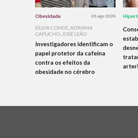
Obesidade
Hiper
05 ago 2026
SÍLVIA CONDE
,
ADRIANA
Cons
CAPUCHO
,
JOSÉ LEÃO
estab
Investigadores identificam o
desne
papel protetor da cafeína
trata
contra os efeitos da
arter
obesidade no cérebro