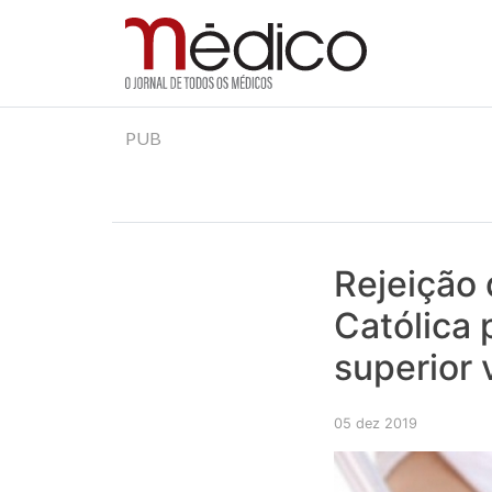
Jornal Médico
Médico – O Jornal de Todos os Médicos. Onde as
Skip
PUB
to
content
Rejeição 
Católica 
superior 
05 dez 2019