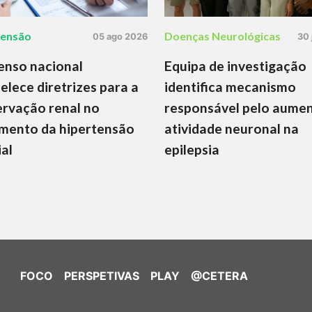
tensão
Doenças Neurológicas
05 ago 2026
30 
enso nacional
Equipa de investigação
elece diretrizes para a
identifica mecanismo
rvação renal no
responsável pelo aume
mento da hipertensão
atividade neuronal na
ial
epilepsia
FOCO
PERSPETIVAS
PLAY
@CETERA