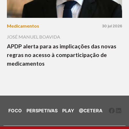
Medicamentos
30 jul 2026
JOSÉ MANUEL BOAVIDA
APDP alerta para as implicações das novas
regras no acesso à comparticipação de
medicamentos
Faceb
Link
FOCO
PERSPETIVAS
PLAY
@CETERA