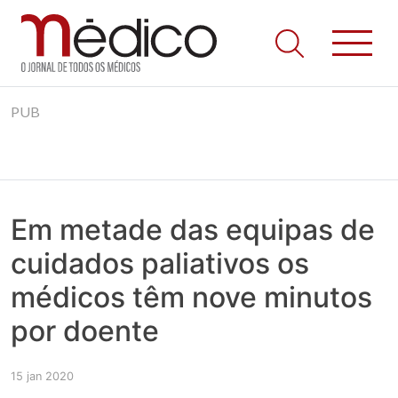
Jornal Médico
Médico – O Jornal de Todos os Médicos. Onde as notícias
Skip
realmente contam! Tudo o que se passa na Saúde!
PUB
to
content
Em metade das equipas de
cuidados paliativos os
médicos têm nove minutos
por doente
15 jan 2020