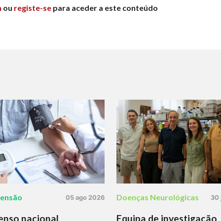
n
ou
registe-se
para aceder a este conteúdo
tensão
Doenças Neurológicas
05 ago 2026
30 
enso nacional
Equipa de investigação