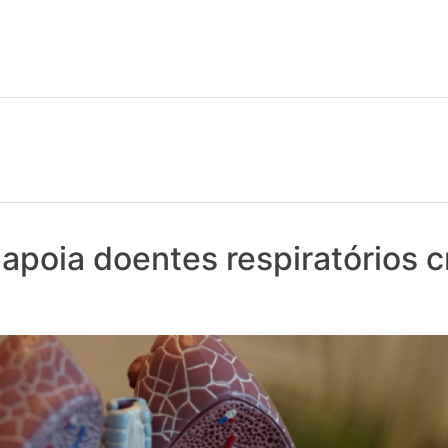
 notícias realmente contam! Tudo o que se passa na Saúde!
apoia doentes respiratórios c