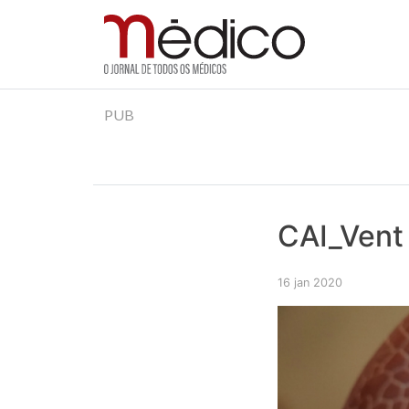
Jornal Médico
Médico – O Jornal de Todos os Médicos. Onde as
Skip
PUB
to
content
CAI_Vent 
16 jan 2020