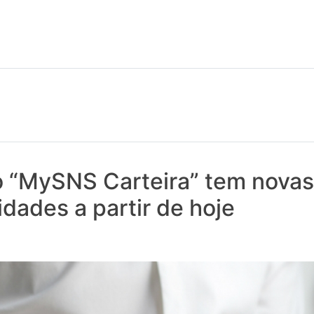
 notícias realmente contam! Tudo o que se passa na Saúde!
o “MySNS Carteira” tem novas
idades a partir de hoje