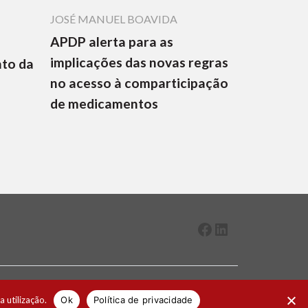
JOSÉ MANUEL BOAVIDA
APDP alerta para as
implicações das novas regras
nto da
no acesso à comparticipação
de medicamentos
Facebook
LinkedIn
2026 ® Todos os direitos reservados
a utilização.
Ok
Política de privacidade