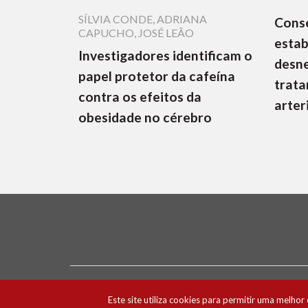
SÍLVIA CONDE
,
ADRIANA
Cons
CAPUCHO
,
JOSÉ LEÃO
estab
Investigadores identificam o
desne
papel protetor da cafeína
trata
contra os efeitos da
arter
obesidade no cérebro
Ficha Técnica e Estatuto Editorial
Política 
Este site utiliza cookies para permitir uma melhor 