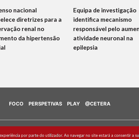
enso nacional
Equipa de investigação
elece diretrizes para a
identifica mecanismo
rvação renal no
responsável pelo aume
mento da hipertensão
atividade neuronal na
ial
epilepsia
FOCO
PERSPETIVAS
PLAY
@CETERA
de Cookies
experiência por parte do utilizador. Ao navegar no site estará a consentir a su