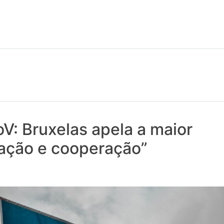
 notícias realmente contam! Tudo o que se passa na Saúde!
V: Bruxelas apela a maior
ação e cooperação”