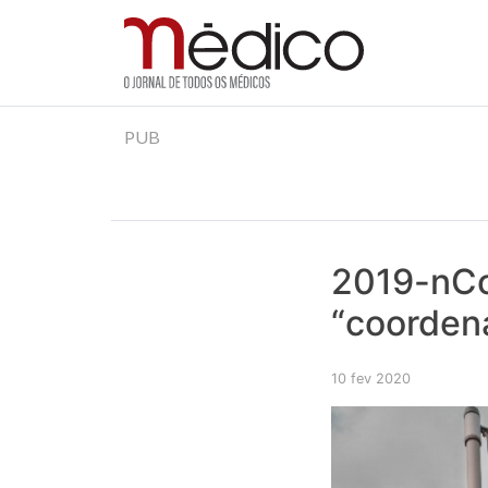
Jornal Médico
Médico – O Jornal de Todos os Médicos. Onde as
Skip
PUB
to
content
2019-nCo
“coorden
10 fev 2020