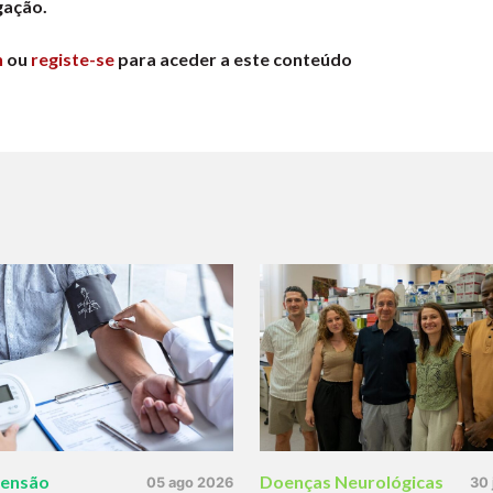
gação.
n
ou
registe-se
para aceder a este conteúdo
tensão
Doenças Neurológicas
05 ago 2026
30 