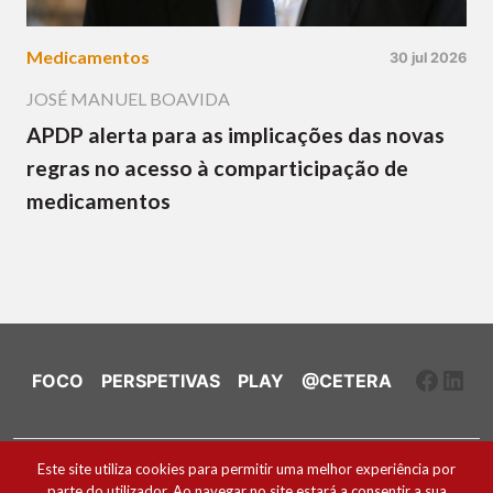
Medicamentos
30 jul 2026
JOSÉ MANUEL BOAVIDA
APDP alerta para as implicações das novas
regras no acesso à comparticipação de
medicamentos
Faceb
Link
FOCO
PERSPETIVAS
PLAY
@CETERA
Ficha Técnica e Estatuto Editorial
Este site utiliza cookies para permitir uma melhor experiência por
parte do utilizador. Ao navegar no site estará a consentir a sua