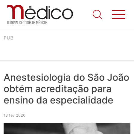
Jornal Médico
Médico – O Jornal de Todos os Médicos. Onde as notícias
Skip
realmente contam! Tudo o que se passa na Saúde!
PUB
to
content
Anestesiologia do São João
obtém acreditação para
ensino da especialidade
13 fev 2020