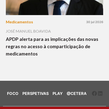
Medicamentos
30 jul 2026
JOSÉ MANUEL BOAVIDA
APDP alerta para as implicações das novas
regras no acesso à comparticipação de
medicamentos
Faceb
Link
FOCO
PERSPETIVAS
PLAY
@CETERA