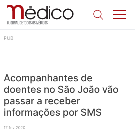
Jornal Médico
Médico – O Jornal de Todos os Médicos. Onde as notícias
Skip
realmente contam! Tudo o que se passa na Saúde!
PUB
to
content
Acompanhantes de
doentes no São João vão
passar a receber
informações por SMS
17 fev 2020