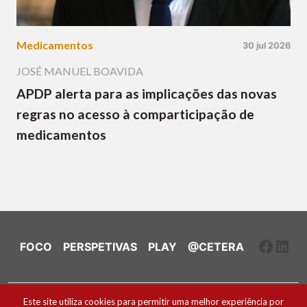
Medicamentos
30 jul 2026
JOSÉ MANUEL BOAVIDA
APDP alerta para as implicações das novas
regras no acesso à comparticipação de
medicamentos
Faceb
Link
FOCO
PERSPETIVAS
PLAY
@CETERA
Ficha Técnica e Estatuto Editorial
Este site utiliza cookies para permitir uma melhor experiência por