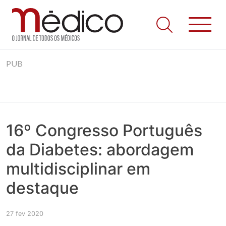
Jornal Médico
Médico – O Jornal de Todos os Médicos. Onde as notícias
Skip
realmente contam! Tudo o que se passa na Saúde!
PUB
to
content
16º Congresso Português
da Diabetes: abordagem
multidisciplinar em
destaque
27 fev 2020