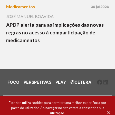
Medicamentos
30 jul 2026
JOSÉ MANUEL BOAVIDA
APDP alerta para as implicações das novas
regras no acesso à comparticipação de
medicamentos
Faceb
Link
FOCO
PERSPETIVAS
PLAY
@CETERA
Ficha Técnica e Estatuto Editorial
Este site utiliza cookies para permitir uma melhor experiência por
parte do utilizador. Ao navegar no site estará a consentir a sua
Política de Cookies
utilização.