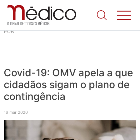
Skip
Jornal Médico
Médico – O Jornal de Todos os Médicos. Onde as notícias
PUB
to
realmente contam! Tudo o que se passa na Saúde!
content
Covid-19: OMV apela a que
cidadãos sigam o plano de
contingência
16 mar 2020