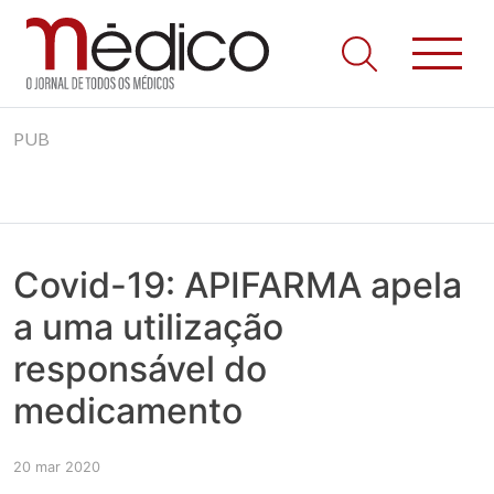
Jornal Médico
Médico – O Jornal de Todos os Médicos. Onde as notícias
Skip
realmente contam! Tudo o que se passa na Saúde!
PUB
to
content
Covid-19: APIFARMA apela
a uma utilização
responsável do
medicamento
20 mar 2020