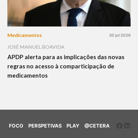
Medicamentos
30 jul 2026
JOSÉ MANUEL BOAVIDA
APDP alerta para as implicações das novas
regras no acesso à comparticipação de
medicamentos
Faceb
Link
FOCO
PERSPETIVAS
PLAY
@CETERA