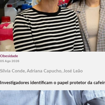
Obesidade
05 Ago 2026
Sílvia Conde
,
Adriana Capucho
,
José Leão
Investigadores identificam o papel protetor da cafeí