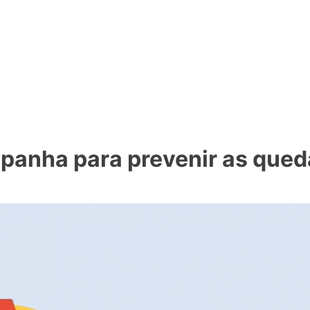
ente contam! Tudo o que se passa na Saúde!
panha para prevenir as qued