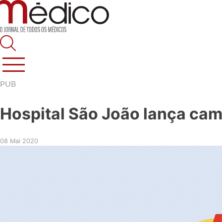
Jornal Médico
Médico – O Jornal de Todos os Médicos. Onde as notícias realm
Skip
PUB
to
content
Hospital São João lança cam
08 Mai 2020