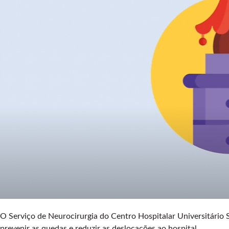
O Serviço de Neurocirurgia do Centro Hospitalar Universitário
prevenir as quedas e reduzir as deslocações ao hospital.