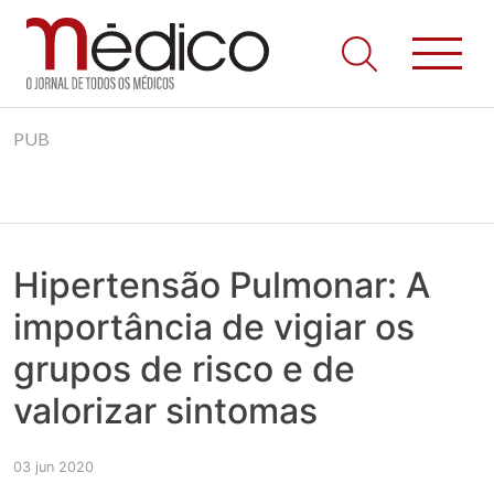
Jornal Médico
Médico – O Jornal de Todos os Médicos. Onde as notícias
Skip
realmente contam! Tudo o que se passa na Saúde!
PUB
to
content
Hipertensão Pulmonar: A
importância de vigiar os
grupos de risco e de
valorizar sintomas
03 jun 2020