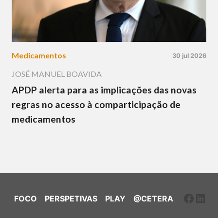
Medicamentos
30 jul 2026
JOSÉ MANUEL BOAVIDA
APDP alerta para as implicações das novas
regras no acesso à comparticipação de
medicamentos
Faceb
Link
FOCO
PERSPETIVAS
PLAY
@CETERA