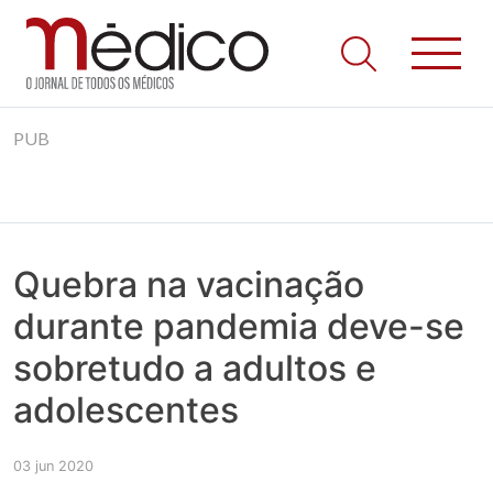
Jornal Médico
Médico – O Jornal de Todos os Médicos. Onde as notícias
Skip
realmente contam! Tudo o que se passa na Saúde!
PUB
to
content
Quebra na vacinação
durante pandemia deve-se
sobretudo a adultos e
adolescentes
03 jun 2020