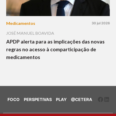
Medicamentos
30 jul 2026
JOSÉ MANUEL BOAVIDA
APDP alerta para as implicações das novas
regras no acesso à comparticipação de
medicamentos
Faceb
Link
FOCO
PERSPETIVAS
PLAY
@CETERA