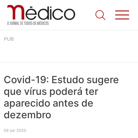
Jornal Médico
Médico – O Jornal de Todos os Médicos. Onde as notícias
Skip
realmente contam! Tudo o que se passa na Saúde!
PUB
to
content
Covid-19: Estudo sugere
que vírus poderá ter
aparecido antes de
dezembro
09 jun 2020