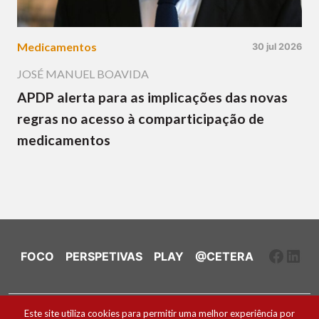
Medicamentos
30 jul 2026
JOSÉ MANUEL BOAVIDA
APDP alerta para as implicações das novas
regras no acesso à comparticipação de
medicamentos
Faceb
Link
FOCO
PERSPETIVAS
PLAY
@CETERA
Ficha Técnica e Estatuto Editorial
Este site utiliza cookies para permitir uma melhor experiência por