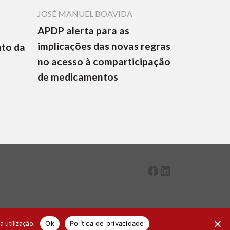
JOSÉ MANUEL BOAVIDA
APDP alerta para as
implicações das novas regras
nto da
no acesso à comparticipação
de medicamentos
Facebook
LinkedIn
2026 ® Todos os direitos reservados
a utilização.
Ok
Política de privacidade