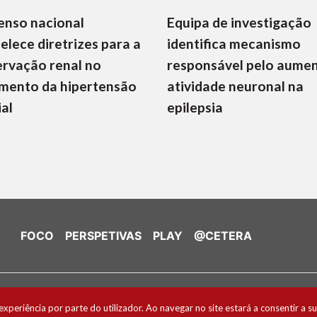
enso nacional
Equipa de investigação
elece diretrizes para a
identifica mecanismo
rvação renal no
responsável pelo aume
mento da hipertensão
atividade neuronal na
ial
epilepsia
FOCO
PERSPETIVAS
PLAY
@CETERA
de Cookies
experiência por parte do utilizador. Ao navegar no site estará a consentir a su