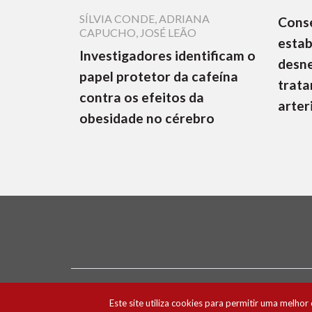
SÍLVIA CONDE
,
ADRIANA
Cons
CAPUCHO
,
JOSÉ LEÃO
estab
Investigadores identificam o
desne
papel protetor da cafeína
trata
contra os efeitos da
arter
obesidade no cérebro
Ficha Técnica e Estatuto Editorial
Política 
Este site utiliza cookies para permitir uma melhor 