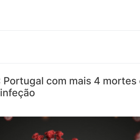
 notícias realmente contam! Tudo o que se passa na Saúde!
: Portugal com mais 4 mortes
infeção