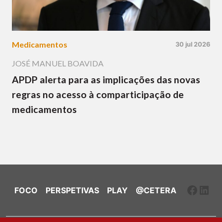
Medicamentos
30 jul 2026
JOSÉ MANUEL BOAVIDA
APDP alerta para as implicações das novas
regras no acesso à comparticipação de
medicamentos
Faceb
Link
FOCO
PERSPETIVAS
PLAY
@CETERA