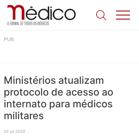
Jornal Médico
Médico – O Jornal de Todos os Médicos. Onde as notícias
Skip
realmente contam! Tudo o que se passa na Saúde!
PUB
to
content
Ministérios atualizam
protocolo de acesso ao
internato para médicos
militares
02 jul 2020