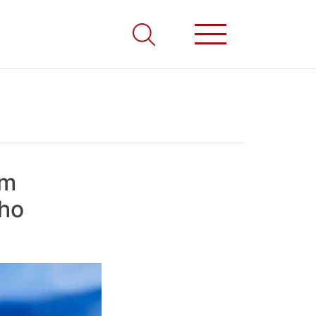
em
lho