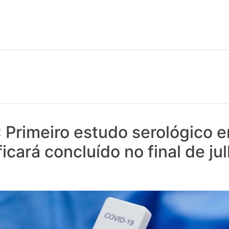
 notícias realmente contam! Tudo o que se passa na Saúde!
 Primeiro estudo serológico 
ficará concluído no final de ju