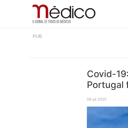
Jornal Médico
Médico – O Jornal de Todos os Médicos. Onde as
Skip
PUB
to
content
Covid-19:
Portugal 
08 jul 2020