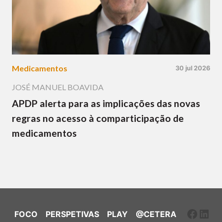
Medicamentos
30 jul 2026
JOSÉ MANUEL BOAVIDA
APDP alerta para as implicações das novas
regras no acesso à comparticipação de
medicamentos
Faceb
Link
FOCO
PERSPETIVAS
PLAY
@CETERA