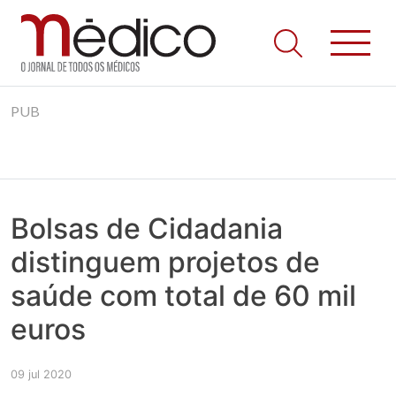
Jornal Médico
Médico – O Jornal de Todos os Médicos. Onde as notícias
Skip
realmente contam! Tudo o que se passa na Saúde!
PUB
to
content
Bolsas de Cidadania
distinguem projetos de
saúde com total de 60 mil
euros
09 jul 2020