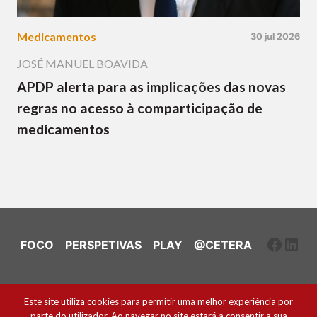
Medicamentos
30 jul 2026
JOSÉ MANUEL BOAVIDA
APDP alerta para as implicações das novas
regras no acesso à comparticipação de
medicamentos
Faceb
Link
FOCO
PERSPETIVAS
PLAY
@CETERA
Ficha Técnica e Estatuto Editorial
Este site utiliza cookies para permitir uma melhor experiência por
parte do utilizador. Ao navegar no site estará a consentir a sua