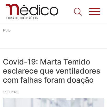
Jornal Médico
Médico – O Jornal de Todos os Médicos. Onde as notícias
Skip
realmente contam! Tudo o que se passa na Saúde!
PUB
to
content
Covid-19: Marta Temido
esclarece que ventiladores
com falhas foram doação
17 jul 2020