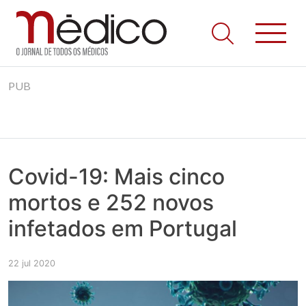
Jornal Médico
Médico – O Jornal de Todos os Médicos. Onde as notícias
Skip
realmente contam! Tudo o que se passa na Saúde!
PUB
to
content
Covid-19: Mais cinco
mortos e 252 novos
infetados em Portugal
22 jul 2020