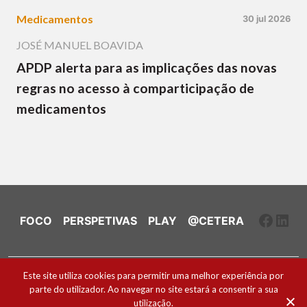
Medicamentos
30 jul 2026
JOSÉ MANUEL BOAVIDA
APDP alerta para as implicações das novas
regras no acesso à comparticipação de
medicamentos
Faceb
Link
FOCO
PERSPETIVAS
PLAY
@CETERA
Ficha Técnica e Estatuto Editorial
Este site utiliza cookies para permitir uma melhor experiência por
parte do utilizador. Ao navegar no site estará a consentir a sua
Política de Cookies
utilização.