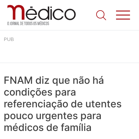
Jornal Médico
Médico – O Jornal de Todos os Médicos. Onde as notícias
Skip
realmente contam! Tudo o que se passa na Saúde!
PUB
to
content
FNAM diz que não há
condições para
referenciação de utentes
pouco urgentes para
médicos de família