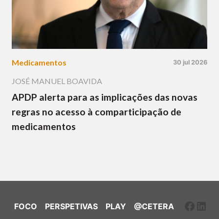
Medicamentos
30 jul 2026
JOSÉ MANUEL BOAVIDA
APDP alerta para as implicações das novas
regras no acesso à comparticipação de
medicamentos
Faceb
Link
FOCO
PERSPETIVAS
PLAY
@CETERA