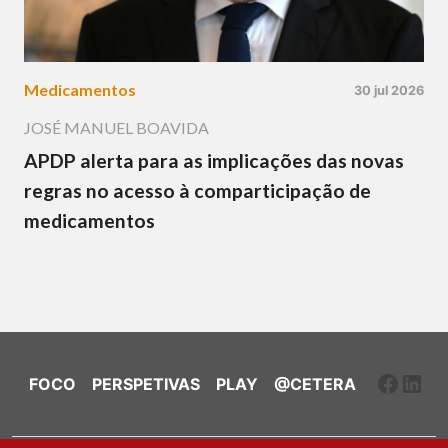
Medicamentos
30 jul 2026
JOSÉ MANUEL BOAVIDA
APDP alerta para as implicações das novas
regras no acesso à comparticipação de
medicamentos
Faceb
Link
FOCO
PERSPETIVAS
PLAY
@CETERA