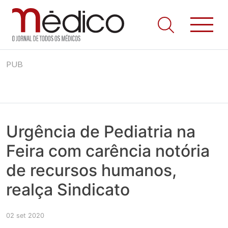
Jornal Médico
Médico – O Jornal de Todos os Médicos. Onde as notícias
Skip
realmente contam! Tudo o que se passa na Saúde!
PUB
to
content
Urgência de Pediatria na
Feira com carência notória
de recursos humanos,
realça Sindicato
02 set 2020