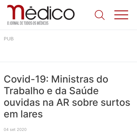
Jornal Médico
Médico – O Jornal de Todos os Médicos. Onde as notícias
Skip
realmente contam! Tudo o que se passa na Saúde!
PUB
to
content
Covid-19: Ministras do
Trabalho e da Saúde
ouvidas na AR sobre surtos
em lares
04 set 2020