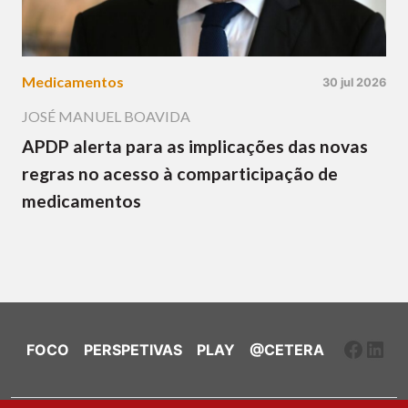
Medicamentos
30 jul 2026
JOSÉ MANUEL BOAVIDA
APDP alerta para as implicações das novas
regras no acesso à comparticipação de
medicamentos
Faceb
Link
FOCO
PERSPETIVAS
PLAY
@CETERA