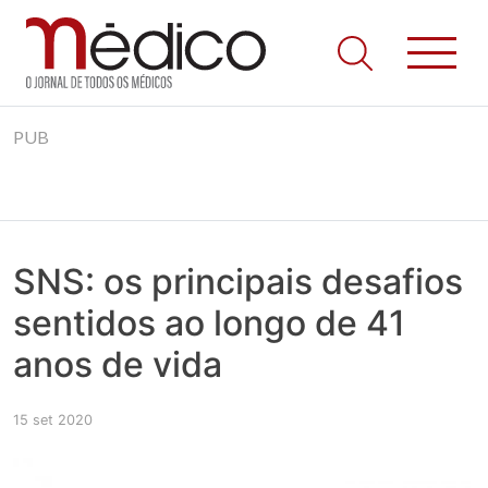
Jornal Médico
Médico – O Jornal de Todos os Médicos. Onde as notícias
Skip
realmente contam! Tudo o que se passa na Saúde!
PUB
to
content
SNS: os principais desafios
sentidos ao longo de 41
anos de vida
15 set 2020