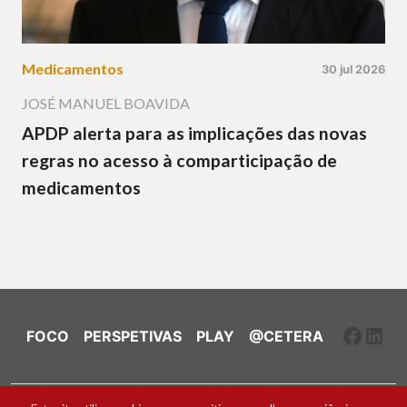
Medicamentos
30 jul 2026
JOSÉ MANUEL BOAVIDA
APDP alerta para as implicações das novas
regras no acesso à comparticipação de
medicamentos
Faceb
Link
FOCO
PERSPETIVAS
PLAY
@CETERA