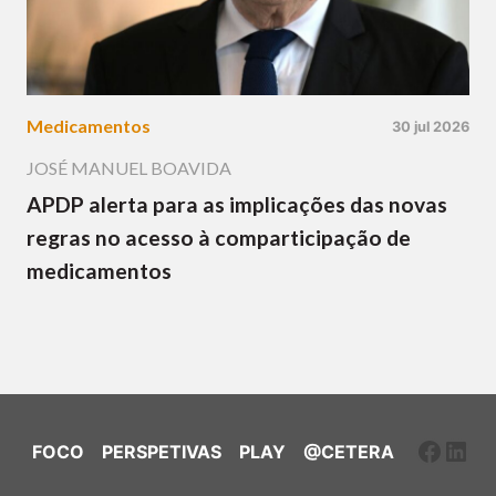
Medicamentos
30 jul 2026
JOSÉ MANUEL BOAVIDA
APDP alerta para as implicações das novas
regras no acesso à comparticipação de
medicamentos
Faceb
Link
FOCO
PERSPETIVAS
PLAY
@CETERA