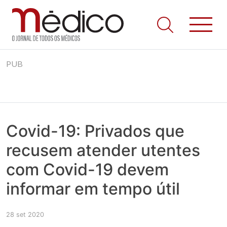
Jornal Médico
Médico – O Jornal de Todos os Médicos. Onde as notícias
Skip
realmente contam! Tudo o que se passa na Saúde!
PUB
to
content
Covid-19: Privados que
recusem atender utentes
com Covid-19 devem
informar em tempo útil
28 set 2020