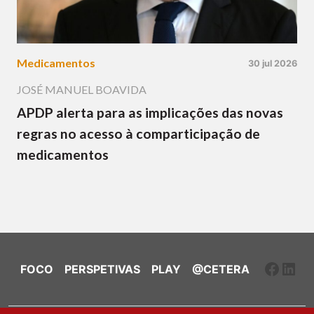
Medicamentos
30 jul 2026
JOSÉ MANUEL BOAVIDA
APDP alerta para as implicações das novas
regras no acesso à comparticipação de
medicamentos
Faceb
Link
FOCO
PERSPETIVAS
PLAY
@CETERA