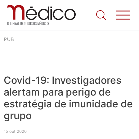
Jornal Médico
Médico – O Jornal de Todos os Médicos. Onde as notícias
Skip
realmente contam! Tudo o que se passa na Saúde!
PUB
to
content
Covid-19: Investigadores
alertam para perigo de
estratégia de imunidade de
grupo
15 out 2020