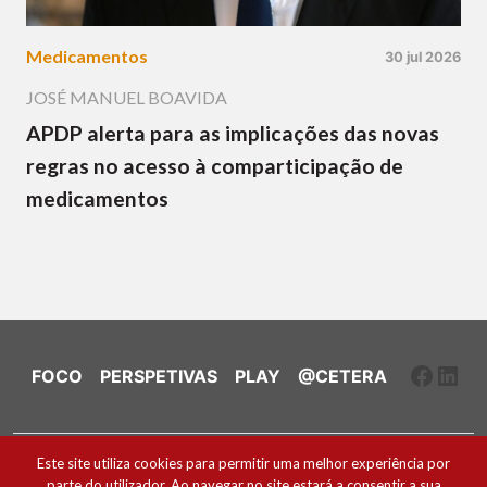
Medicamentos
30 jul 2026
JOSÉ MANUEL BOAVIDA
APDP alerta para as implicações das novas
regras no acesso à comparticipação de
medicamentos
Faceb
Link
FOCO
PERSPETIVAS
PLAY
@CETERA
Ficha Técnica e Estatuto Editorial
Este site utiliza cookies para permitir uma melhor experiência por
parte do utilizador. Ao navegar no site estará a consentir a sua