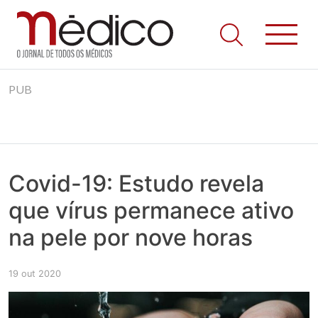
Jornal Médico
Médico – O Jornal de Todos os Médicos. Onde as notícias
Skip
realmente contam! Tudo o que se passa na Saúde!
PUB
to
content
Covid-19: Estudo revela
que vírus permanece ativo
na pele por nove horas
19 out 2020