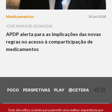
Medicamentos
30 jul 2026
JOSÉ MANUEL BOAVIDA
APDP alerta para as implicações das novas
regras no acesso à comparticipação de
medicamentos
Faceb
Link
FOCO
PERSPETIVAS
PLAY
@CETERA
Ficha Técnica e Estatuto Editorial
Este site utiliza cookies para permitir uma melhor experiência por