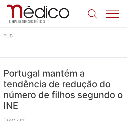
Jornal Médico
Médico – O Jornal de Todos os Médicos. Onde as notícias
Skip
realmente contam! Tudo o que se passa na Saúde!
PUB
to
content
Portugal mantém a
tendência de redução do
número de filhos segundo o
INE
03 dez 2020